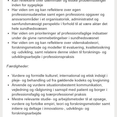
Kan reflektere over dilemmaer og etiske problemstillinger
inden for sygepleje
Har viden om og kan reflektere over egen
professionsudøvelse samt egen professions opgaver og
ansvarsområder i et organisatorisk, administrativt og
samfundsmæssigt perspektiv i forhold til at være aktør det
hele sundhedsvæsen
Har viden om prioriteringer af professionsfaglige indsatser
under de givne rammebetingelser i sundhedsvæsnet
Har viden om og kan reflektere over videnskabsteori,
forskningsmetode og modeller til evaluering, kvalitetssikring
og -udvikling, samt relatere denne viden til forsknings- og
udviklingsarbejde i professionspraksis
Færdigheder:
Vurdere og formidle kulturel, international og etisk indsigt i
pleje- og behandling ud fra gældende kodeks og lovgivning
Anvende og vurdere situationsbestemt kommunikation,
vejledning og rådgivning i samspil med patient og borger i
professionsfaglig og tværprofessionel praksis
Mestre relevante studie- og arbejdsmetoder til at opsøge,
vurdere og fortolke empiri, teori og forskningsmetoder samt
initiere og deltage i innovations-, udviklings- og
forskningsarbejde