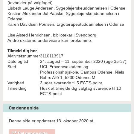
(tovholder på valgfaget)
Lisbeth Lauge Andersen, Sygeplejerskeuddannelsen i Odense
Kristian Alexander Jul Paaske, Sygeplejerskeuddannelsen i
Odense
Karen Davidsen Poulsen, Ergoterapeutuddannelsen i Odense
Lise Alsted Henrichsen, bibliotekar i Svendborg
Andre eksterne undervisere kan forekomme.
Tilmeld dig her
Aktivitetsnummer
3110113917
Dato og tid
24. august – 11. september 2020 (uge 35-37)
Sted
UCL Erhvervsakademi og
Professionshøjskole, Campus Odense, Niels
Bohrs Allé 1, 5230 Odense M
Varighed
3 uger svarende til 5 ECTS-point
Tilmelding
Husk at tilmelde dig valgfag svarende til 10
ECTS-point
Om denne side
Denne side er opdateret 13. oktober 2020 af
.
Del denne side