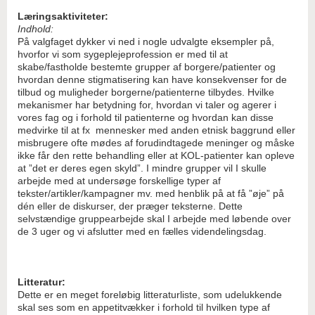
Læringsaktiviteter:
Indhold:
På valgfaget dykker vi ned i nogle udvalgte eksempler på,
hvorfor vi som sygeplejeprofession er med til at
skabe/fastholde bestemte grupper af borgere/patienter og
hvordan denne stigmatisering kan have konsekvenser for de
tilbud og muligheder borgerne/patienterne tilbydes. Hvilke
mekanismer har betydning for, hvordan vi taler og agerer i
vores fag og i forhold til patienterne og hvordan kan disse
medvirke til at fx mennesker med anden etnisk baggrund eller
misbrugere ofte mødes af forudindtagede meninger og måske
ikke får den rette behandling eller at KOL-patienter kan opleve
at ”det er deres egen skyld”. I mindre grupper vil I skulle
arbejde med at undersøge forskellige typer af
tekster/artikler/kampagner mv. med henblik på at få ”øje” på
dén eller de diskurser, der præger teksterne. Dette
selvstændige gruppearbejde skal I arbejde med løbende over
de 3 uger og vi afslutter med en fælles videndelingsdag.
Litteratur:
Dette er en meget foreløbig litteraturliste, som udelukkende
skal ses som en appetitvækker i forhold til hvilken type af