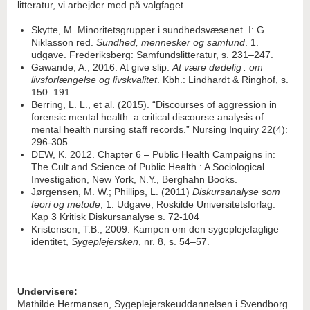
litteratur, vi arbejder med på valgfaget.
Skytte, M. Minoritetsgrupper i sundhedsvæsenet. I: G.
Niklasson red.
Sundhed, mennesker og samfund
. 1.
udgave. Frederiksberg: Samfundslitteratur, s. 231–247.
Gawande, A., 2016. At give slip.
At være dødelig : om
livsforlængelse og livskvalitet
. Kbh.: Lindhardt & Ringhof, s.
150–191.
Berring, L. L., et al. (2015). “Discourses of aggression in
forensic mental health: a critical discourse analysis of
mental health nursing staff records.”
Nursing Inquiry
22(4):
296-305.
DEW, K. 2012. Chapter 6 – Public Health Campaigns in:
The Cult and Science of Public Health : A Sociological
Investigation, New York, N.Y., Berghahn Books.
Jørgensen, M. W.; Phillips, L. (2011)
Diskursanalyse som
teori og metode
, 1. Udgave, Roskilde Universitetsforlag.
Kap 3 Kritisk Diskursanalyse s. 72-104
Kristensen, T.B., 2009. Kampen om den sygeplejefaglige
identitet,
Sygeplejersken
, nr. 8, s. 54–57.
Undervisere:
Mathilde Hermansen, Sygeplejerskeuddannelsen i Svendborg