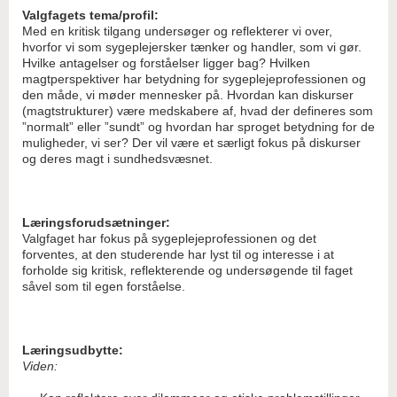
Valgfagets tema/profil:
Med en kritisk tilgang undersøger og reflekterer vi over,
hvorfor vi som sygeplejersker tænker og handler, som vi gør.
Hvilke antagelser og forståelser ligger bag? Hvilken
magtperspektiver har betydning for sygeplejeprofessionen og
den måde, vi møder mennesker på. Hvordan kan diskurser
(magtstrukturer) være medskabere af, hvad der defineres som
”normalt” eller ”sundt” og hvordan har sproget betydning for de
muligheder, vi ser? Der vil være et særligt fokus på diskurser
og deres magt i sundhedsvæsnet.
Læringsforudsætninger:
Valgfaget har fokus på sygeplejeprofessionen og det
forventes, at den studerende har lyst til og interesse i at
forholde sig kritisk, reflekterende og undersøgende til faget
såvel som til egen forståelse.
Læringsudbytte:
Viden: