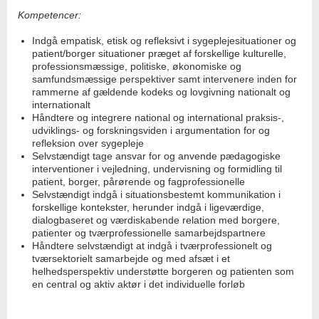
Kompetencer:
Indgå empatisk, etisk og refleksivt i sygeplejesituationer og
patient/borger situationer præget af forskellige kulturelle,
professionsmæssige, politiske, økonomiske og
samfundsmæssige perspektiver samt intervenere inden for
rammerne af gældende kodeks og lovgivning nationalt og
internationalt
Håndtere og integrere national og international praksis-,
udviklings- og forskningsviden i argumentation for og
refleksion over sygepleje
Selvstændigt tage ansvar for og anvende pædagogiske
interventioner i vejledning, undervisning og formidling til
patient, borger, pårørende og fagprofessionelle
Selvstændigt indgå i situationsbestemt kommunikation i
forskellige kontekster, herunder indgå i ligeværdige,
dialogbaseret og værdiskabende relation med borgere,
patienter og tværprofessionelle samarbejdspartnere
Håndtere selvstændigt at indgå i tværprofessionelt og
tværsektorielt samarbejde og med afsæt i et
helhedsperspektiv understøtte borgeren og patienten som
en central og aktiv aktør i det individuelle forløb