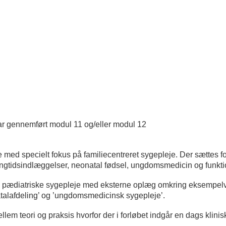
r gennemført modul 11 og/eller modul 12
ed specielt fokus på familiecentreret sygepleje. Der sættes fok
angtidsindlæggelser, neonatal fødsel, ungdomsmedicin og funktio
 pædiatriske sygepleje med eksterne oplæg omkring eksempelvis;
alafdeling’ og ’ungdomsmedicinsk sygepleje’.
llem teori og praksis hvorfor der i forløbet indgår en dags kli