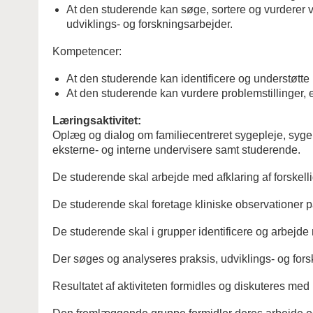
At den studerende kan søge, sortere og vurderer vid
udviklings- og forskningsarbejder.
Kompetencer:
At den studerende kan identificere og understøtte
At den studerende kan vurdere problemstillinger, e
Læringsaktivitet:
Oplæg og dialog om familiecentreret sygepleje, sygep
eksterne- og interne undervisere samt studerende.
De studerende skal arbejde med afklaring af forskellig
De studerende skal foretage kliniske observationer 
De studerende skal i grupper identificere og arbejde m
Der søges og analyseres praksis, udviklings- og forsk
Resultatet af aktiviteten formidles og diskuteres m