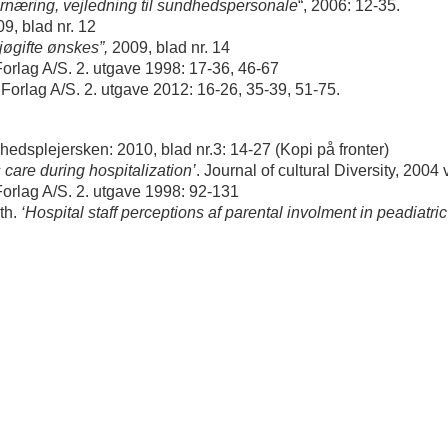
rnæring, vejledning til sundhedspersonale
“, 2006: 12-35.
9, blad nr. 12
øgifte ønskes”,
2009, blad nr. 14
orlag A/S. 2. utgave 1998: 17-36, 46-67
 Forlag A/S. 2. utgave 2012: 16-26, 35-39, 51-75.
hedsplejersken: 2010, blad nr.3: 14-27 (Kopi på fronter)
s care during hospitalization’
. Journal of cultural Diversity, 2004 v
orlag A/S. 2. utgave 1998: 92-131
ith.
‘Hospital staff perceptions af parental involment in peadiatric