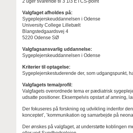
2 uger svarende til 3 1/3 ETCS-point
Valgfaget afholdes på:
Sygeplejerskeuddannelsen i Odense
University College Lillebælt
Blangstedgaardsvej 4
5220 Odense SØ
Valgfagsansvarlig uddannelse:
Sygeplejerskeuddannelsen i Odense
Kriterier til optagelse:
Sygeplejerskestuderende der, som udgangspunkt, ha
Valgfagets tema/profil:
Valgfagets overordnede tema er pædiatrisk sygepleje m
udsatte positioner. Eksempelvis opstart af amning, l
Der fokuseres på forskning og udvikling indenfor den
konceptet’, ’kommunikation og samarbejde på neonat
Der ønskes på valgfaget, at understøtte koblingen me
eller ved Sundhedsplejen.