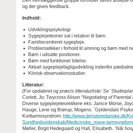
Den fremlæggende gruppe formidler deres arbejde og o
og der gives feedback.
Indhold:
Udviklingspsykologi
Sygeplejeteorier sat i relation til børn.
Familiecentreret sygepleje.
Problematikker i forhold til amning og børn med ned
Børn i udsatte positioner.
Børn med funktionel lidelse.
Aktuel sygeplejefagligudvikling indenfor pædiat
Klinisk observationsstudier.
Litteratur:
(For opdateret og præcis litteraturliste: Se ’Studieplan 
Corlett, Jo; Twycross Alison “
Negotiating of Parental 
Diverse sygeplejeteoretikere eks. Janice Morse, Jo
Hauge, Lene og Brørup, Mogens. ´Gyldendals Psyko
Korttarmssyndrom:
http://www.denstoredanske.dk/K
Sundhedsvidenskab/Medicinske_mave-tarmsygdom
Møller, Birgit Hedegaard og Hall, Elisabeth.
‘Når hosp