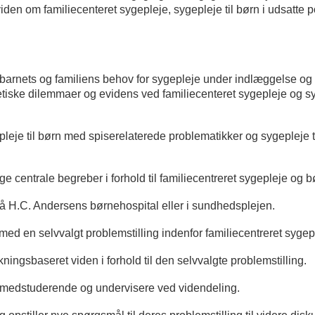
en om familiecenteret sygepleje, sygepleje til børn i udsatte po
 barnets og familiens behov for sygepleje under indlæggelse og
tiske dilemmaer og evidens ved familiecenteret sygepleje og syge
leje til børn med spiserelaterede problematikker og sygepleje ti
e centrale begreber i forhold til familiecentreret sygepleje og bø
på H.C. Andersens børnehospital eller i sundhedsplejen.
ed en selvvalgt problemstilling indenfor familiecentreret sygeple
ningsbaseret viden i forhold til den selvvalgte problemstilling.
ed medstuderende og undervisere ved videndeling.