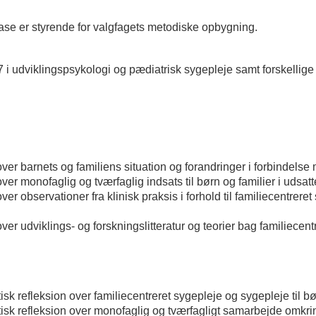
se er styrende for valgfagets metodiske opbygning.
 i udviklingspsykologi og pædiatrisk sygepleje samt forskellige 
over barnets og familiens situation og forandringer i forbindel
er monofaglig og tværfaglig indsats til børn og familier i udsatt
r observationer fra klinisk praksis i forhold til familiecentrere
er udviklings- og forskningslitteratur og teorier bag familiecentr
isk refleksion over familiecentreret sygepleje og sygepleje til bø
itisk refleksion over monofaglig og tværfagligt samarbejde omkri