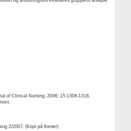
kussion og afslutningsvis evalueres gruppens arbejde
nal of Clinical Nursing, 2006; 15:1308-1316.
rson.
ning 2/2007. (Kopi på fronter)