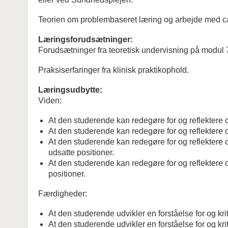
Teorien om problembaseret læring og arbejde med ca
Læringsforudsætninger:
Forudsætninger fra teoretisk undervisning på modul 7
Praksiserfaringer fra klinisk praktikophold.
Læringsudbytte:
Viden:
At den studerende kan redegøre for og reflektere 
At den studerende kan redegøre for og reflektere ov
At den studerende kan redegøre for og reflektere ove
udsatte positioner.
At den studerende kan redegøre for og reflektere ov
positioner.
Færdigheder:
At den studerende udvikler en forståelse for og krit
At den studerende udvikler en forståelse for og kr