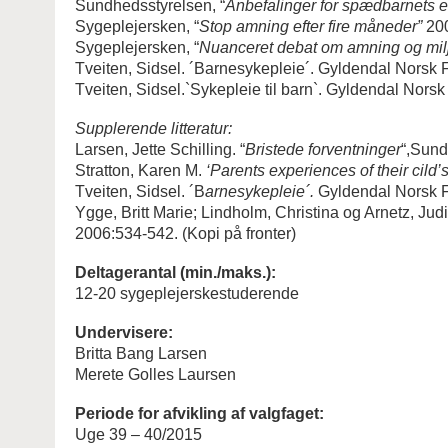
Sundhedsstyrelsen, “
Anbefalinger for spædbarnets e
Sygeplejersken, “
Stop amning efter fire måneder”
200
Sygeplejersken, “
Nuanceret debat om amning og milj
Tveiten, Sidsel. ´Barnesykepleie´. Gyldendal Norsk F
Tveiten, Sidsel.`Sykepleie til barn`. Gyldendal Norsk
Supplerende litteratur:
Larsen, Jette Schilling. “
Bristede forventninger
“,Sund
Stratton, Karen M.
‘Parents experiences of their cild’
Tveiten, Sidsel. ´B
arnesykepleie´.
Gyldendal Norsk F
Ygge, Britt Marie; Lindholm, Christina og Arnetz, Jud
2006:534-542. (Kopi på fronter)
Deltagerantal (min./maks.):
12-20 sygeplejerskestuderende
Undervisere:
Britta Bang Larsen
Merete Golles Laursen
Periode for afvikling af valgfaget:
Uge 39 – 40/2015