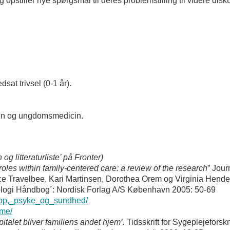
pstiller nye spørgsmål til deres problemstilling til videre dis
sat trivsel (0-1 år).
rien og ungdomsmedicin.
og litteraturliste’ på Fronter)
roles within family-centered care: a review of the research
” Jour
yce Travelbee, Kari Martinsen, Dorothea Orem og Virginia Hende
logi Håndbog´: Nordisk Forlag A/S København 2005: 50-69
rop,_psyke_og_sundhed/
me/
italet bliver familiens andet hjem’.
Tidsskrift for Sygeplejeforsk