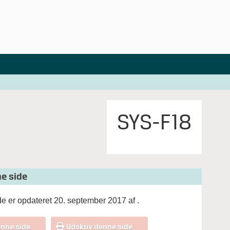
SYS-F18
e side
e er opdateret 20. september 2017 af
.
enne side
Udskriv denne side