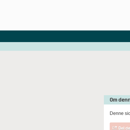
Om denn
Denne sid
Del d