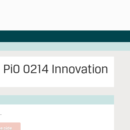
PiO 0214 Innovation
f
.
e side