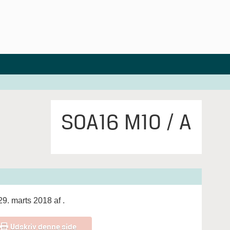
SOA16 M10 / A
29. marts 2018 af
.
Udskriv denne side