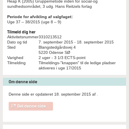
Heap K (2005) Gruppemetode inden for social-og
sundhedsområdet, 3 udg. Hans Reitzels forlag
Periode for afvikling af valgfaget:
Uge 37 – 38/2015 (uge 8 – 9)
Tilmeld dig her
Aktivitetsnummer
3310213512
Dato og tid
7. september 2015 - 18. september 2015
Sted
Blangstedgårdsvej 4
5220 Odense SØ
Varighed
2 uger - 3 1/3 ECTS-point
Tilmelding
Tilmeldings-"knappen" til de ledige pladser
aktiveres i uge 17/2015
Om denne side
Denne side er opdateret 18. september 2015 af
.
Del denne side