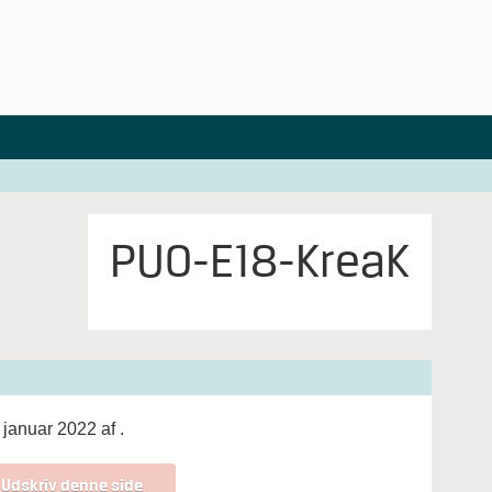
PUO-E18-KreaK
 januar 2022 af
.
Udskriv denne side