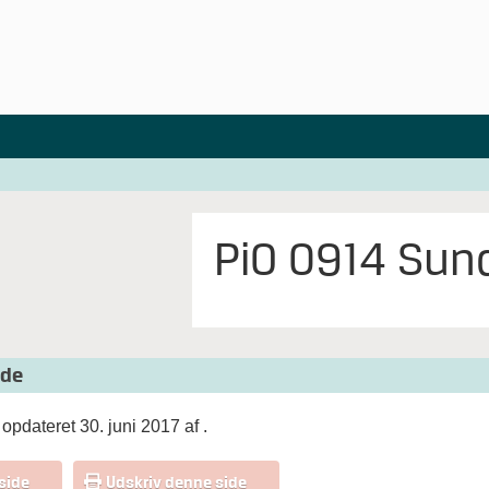
PiO 0914 Sun
ide
opdateret 30. juni 2017 af
.
side
Udskriv denne side