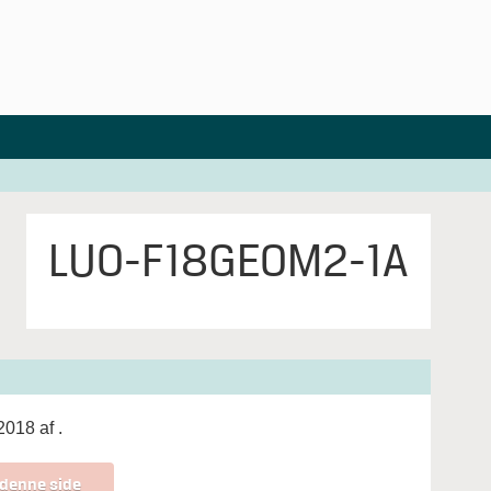
LUO-F18GEOM2-1A
 2018 af
.
 denne side