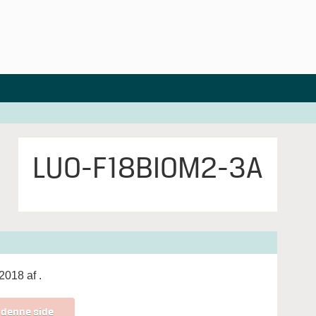
LUO-F18BIOM2-3A
 2018 af
.
 denne side