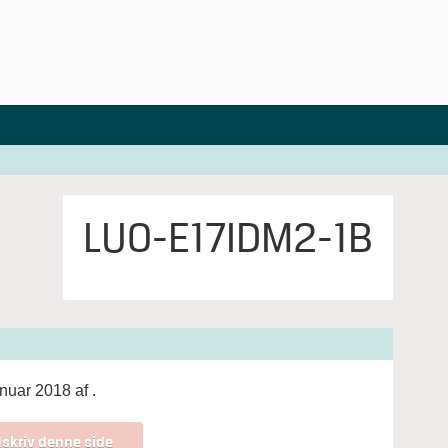
LUO-E17IDM2-1B
anuar 2018 af
.
skriv denne side