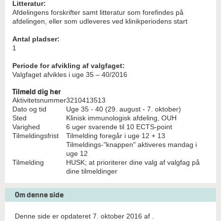
Litteratur:
Afdelingens forskrifter samt litteratur som forefindes på
afdelingen, eller som udleveres ved klinikperiodens start
Antal pladser:
1
Periode for afvikling af valgfaget:
Valgfaget afvikles i uge 35 – 40/2016
Tilmeld dig her
Aktivitetsnummer
3210413513
Dato og tid
Uge 35 - 40 (29. august - 7. oktober)
Sted
Klinisk immunologisk afdeling, OUH
Varighed
6 uger svarende til 10 ECTS-point
Tilmeldingsfrist
Tilmelding foregår i uge 12 + 13
Tilmeldings-"knappen" aktiveres mandag i
uge 12
Tilmelding
HUSK; at prioriterer dine valg af valgfag på
dine tilmeldinger
Om denne side
Denne side er opdateret 7. oktober 2016 af
.