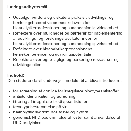
Læringsudbytte/mål:
Udvælge, vurdere og diskutere praksis-, udviklings- og
forskningsbaseret viden med relevans for
bioanalytikerprofessionen og sundhedsfaglig virksomhed
Reflektere over muligheder og barrierer for implementering
af udviklings- og forskningsresultater indenfor
bioanalytikerprofessionen og sundhedsfaglig virksomhed
Reflektere over bioanalytikerprofessionens
kernekompetencer og udviklingspotentiale
Reflektere over egne faglige og personlige ressourcer og
udviklingsfelter
Indhold:
Den studerende vil undervejs i modulet bl.a. blive introduceret:
for screening af gravide for irregulære blodtypeantistoffer
antistofidentifikation og udredning
titrering af irregulære blodtypeantistoffer
fænotypebestemmelse på vir,
hæmolytisk sygdom hos foster og nyfødt
genomisk RhD bestemmelse af foster samt anvendelse af
RhD profylakse.