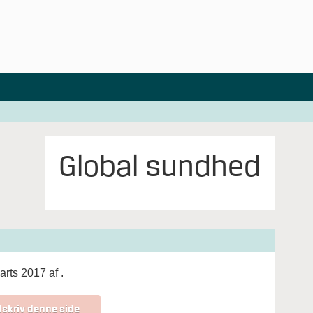
Global sundhed
arts 2017 af
.
skriv denne side