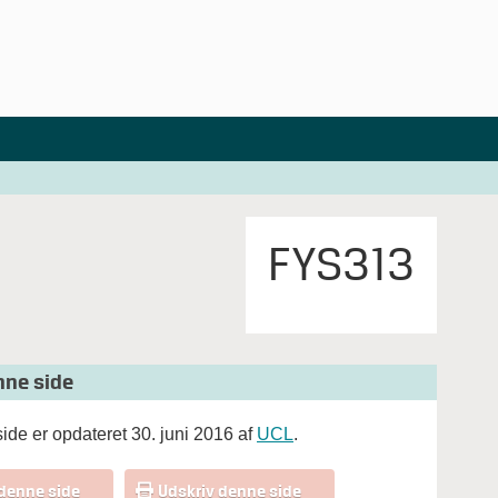
FYS313
ne side
ide er opdateret 30. juni 2016 af
UCL
.
 denne side
Udskriv denne side