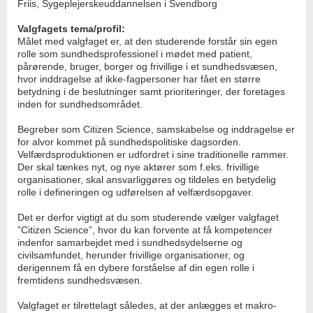
Friis, Sygeplejerskeuddannelsen i Svendborg
Valgfagets tema/profil:
Målet med valgfaget er, at den studerende forstår sin egen
rolle som sundhedsprofessionel i mødet med patient,
pårørende, bruger, borger og frivillige i et sundhedsvæsen,
hvor inddragelse af ikke-fagpersoner har fået en større
betydning i de beslutninger samt prioriteringer, der foretages
inden for sundhedsområdet.
Begreber som Citizen Science, samskabelse og inddragelse er
for alvor kommet på sundhedspolitiske dagsorden.
Velfærdsproduktionen er udfordret i sine traditionelle rammer.
Der skal tænkes nyt, og nye aktører som f.eks. frivillige
organisationer, skal ansvarliggøres og tildeles en betydelig
rolle i defineringen og udførelsen af velfærdsopgaver.
Det er derfor vigtigt at du som studerende vælger valgfaget
”Citizen Science”, hvor du kan forvente at få kompetencer
indenfor samarbejdet med i sundhedsydelserne og
civilsamfundet, herunder frivillige organisationer, og
derigennem få en dybere forståelse af din egen rolle i
fremtidens sundhedsvæsen.
Valgfaget er tilrettelagt således, at der anlægges et makro-