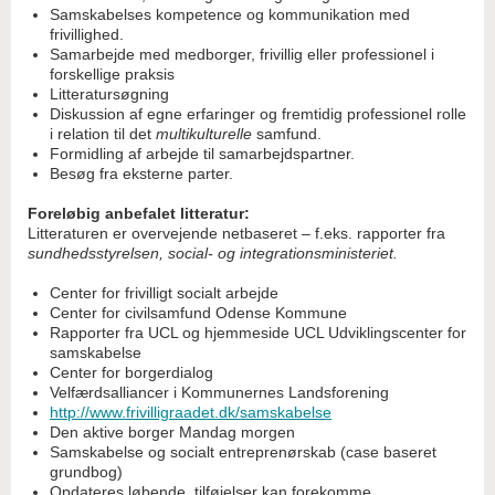
Samskabelses kompetence og kommunikation med
frivillighed.
Samarbejde med medborger, frivillig eller professionel i
forskellige praksis
Litteratursøgning
Diskussion af egne erfaringer og fremtidig professionel rolle
i relation til det
multikulturelle
samfund.
Formidling af arbejde til samarbejdspartner.
Besøg fra eksterne parter.
Foreløbig anbefalet litteratur:
Litteraturen er overvejende netbaseret – f.eks. rapporter fra
sundhedsstyrelsen, social- og integrationsministeriet.
Center for frivilligt socialt arbejde
Center for civilsamfund Odense Kommune
Rapporter fra UCL og hjemmeside UCL Udviklingscenter for
samskabelse
Center for borgerdialog
Velfærdsalliancer i Kommunernes Landsforening
http://www.frivilligraadet.dk/samskabelse
Den aktive borger Mandag morgen
Samskabelse og socialt entreprenørskab (case baseret
grundbog)
Opdateres løbende, tilføjelser kan forekomme