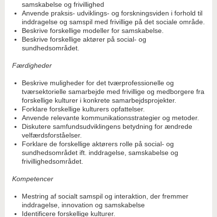
samskabelse og frivillighed
Anvende praksis- udviklings- og forskningsviden i forhold til
inddragelse og samspil med frivillige på det sociale område.
Beskrive forskellige modeller for samskabelse.
Beskrive forskellige aktører på social- og
sundhedsområdet.
Færdigheder
Beskrive muligheder for det tværprofessionelle og
tværsektorielle samarbejde med frivillige og medborgere fra
forskellige kulturer i konkrete samarbejdsprojekter.
Forklare forskellige kulturers opfattelser.
Anvende relevante kommunikationsstrategier og metoder.
Diskutere samfundsudviklingens betydning for ændrede
velfærdsforståelser.
Forklare de forskellige aktørers rolle på social- og
sundhedsområdet ift. inddragelse, samskabelse og
frivillighedsområdet.
Kompetencer
Mestring af socialt samspil og interaktion, der fremmer
inddragelse, innovation og samskabelse
Identificere forskellige kulturer.