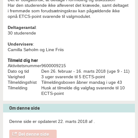
Har den studerende ikke afleveret det krævede, samt deltaget
i fremmøde som forudsætningskrav kan pågældende ikke
opnå ETCS-point svarende til valgmodulet.
Deltagerantal
:
30 studerende
Undervisere
:
Camilla Søholm og Line Friis
Tilmeld dig her
Aktivitetsnummer
9600009215
Dato og tid
Den 26. februar - 16. marts 2018 (uge 9 - 11)
Varighed
3 uger svarende til 5 ECTS-point
Tilmeldingsfrist
Tilmeldingsboxen åbner mandag i uge 43
Tilmelding
Husk at tilmelde dig valgfag svarende til 10
ECTS-point
Om denne side
Denne side er opdateret 22. marts 2018 af
.
Del denne side