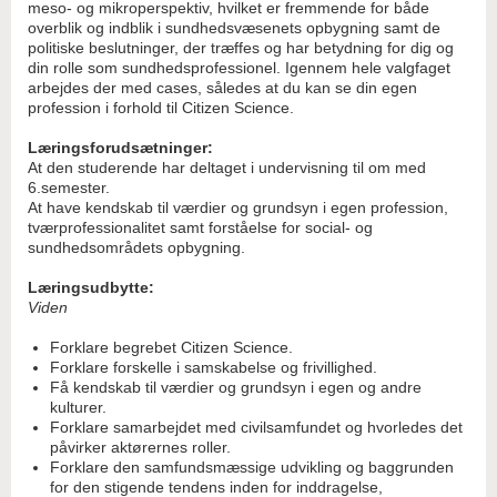
meso- og mikroperspektiv, hvilket er fremmende for både
overblik og indblik i sundhedsvæsenets opbygning samt de
politiske beslutninger, der træffes og har betydning for dig og
din rolle som sundhedsprofessionel. Igennem hele valgfaget
arbejdes der med cases, således at du kan se din egen
profession i forhold til Citizen Science.
Læringsforudsætninger:
At den studerende har deltaget i undervisning til om med
6.semester.
At have kendskab til værdier og grundsyn i egen profession,
tværprofessionalitet samt forståelse for social- og
sundhedsområdets opbygning.
Læringsudbytte:
Viden
Forklare begrebet Citizen Science.
Forklare forskelle i samskabelse og frivillighed.
Få kendskab til værdier og grundsyn i egen og andre
kulturer.
Forklare samarbejdet med civilsamfundet og hvorledes det
påvirker aktørernes roller.
Forklare den samfundsmæssige udvikling og baggrunden
for den stigende tendens inden for inddragelse,