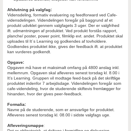
Afslutning på valgfag:
Vidensdeling, formativ evaluering og feedforward ved Cafe-
vidensdelingen. Videndelingen foregår på baggrund af et
produkt udviklet gennem valgfagets 3 uger. Der er valgfrihed
ift. udmøntningen af produktet. Ved produkt forstås rapport,
planche/ poster, power point, filmklip evt. andet. Produktet skal
uploades til It´s Learning og godkendes af tovholdere.
Godkendes produktet ikke, gives der feedback ift. at produktet
kan vurderes godkendt.
Opgave:
Opgaven må have et maksimalt omfang på 4800 anslag inkl.
mellemrum. Opgaven skal afleveres senest torsdag kl. 8.00 i
It’s Learning. Gruppen vil modtage feed-back på det skriftlige
produktet indenfor 7 arbejdsdage. Videndelingen foregår som
cafe-videndeling, hvor de studerende skiftevis fremlægger for
hinanden, hvor der gives peer-feedback.
Formalia:
Navne på de studerende, som er ansvarlige for produktet.
Afleveres senest torsdag kl. 08.00 i sidste valgfags uge.
Afleveringsmappe
:
Det er obligatorisk, at deltage i formidling og diskussion