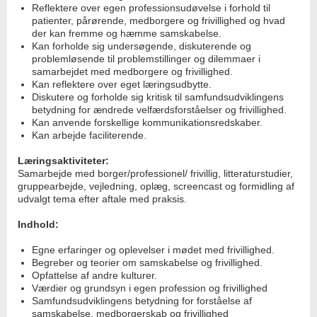
Reflektere over egen professionsudøvelse i forhold til
patienter, pårørende, medborgere og frivillighed og hvad
der kan fremme og hæmme samskabelse.
Kan forholde sig undersøgende, diskuterende og
problemløsende til problemstillinger og dilemmaer i
samarbejdet med medborgere og frivillighed.
Kan reflektere over eget læringsudbytte.
Diskutere og forholde sig kritisk til samfundsudviklingens
betydning for ændrede velfærdsforståelser og frivillighed.
Kan anvende forskellige kommunikationsredskaber.
Kan arbejde faciliterende.
Læringsaktiviteter:
Samarbejde med borger/professionel/ frivillig, litteraturstudier,
gruppearbejde, vejledning, oplæg, screencast og formidling af
udvalgt tema efter aftale med praksis.
Indhold:
Egne erfaringer og oplevelser i mødet med frivillighed.
Begreber og teorier om samskabelse og frivillighed.
Opfattelse af andre kulturer.
Værdier og grundsyn i egen profession og frivillighed
Samfundsudviklingens betydning for forståelse af
samskabelse, medborgerskab og frivillighed