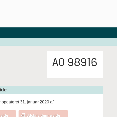
AO 98916
ide
 opdateret 31. januar 2020 af
.
 side
Udskriv denne side