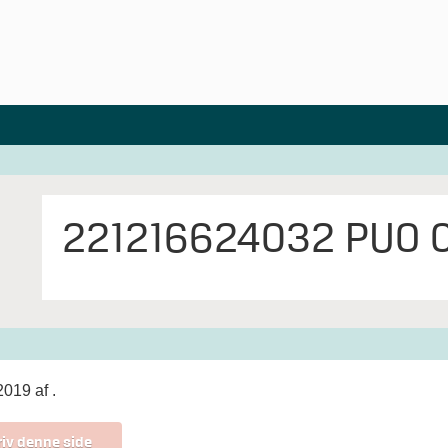
221216624032 PUO 0
 2019 af
.
iv denne side