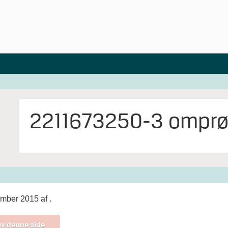
2211673250-3 omprøve
ember 2015 af
.
iv denne side